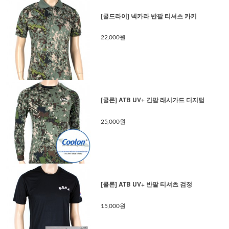
[쿨드라이] 넥카라 반팔 티셔츠 카키
22,000원
[쿨론] ATB UV+ 긴팔 래시가드 디지털
25,000원
[쿨론] ATB UV+ 반팔 티셔츠 검정
15,000원