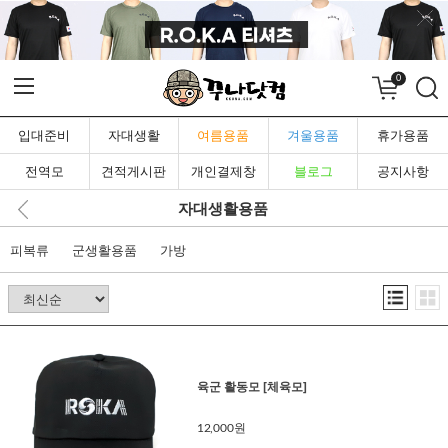
0
입대준비
자대생활
여름용품
겨울용품
휴가용품
전역모
견적게시판
개인결제창
블로그
공지사항
자대생활용품
피복류
군생활용품
가방
육군 활동모 [체육모]
12,000원