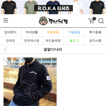
0
입대준비
자대생활
여름용품
겨울용품
휴가용품
전역모
견적게시판
개인결제창
블로그
공지사항
깔깔이/내의