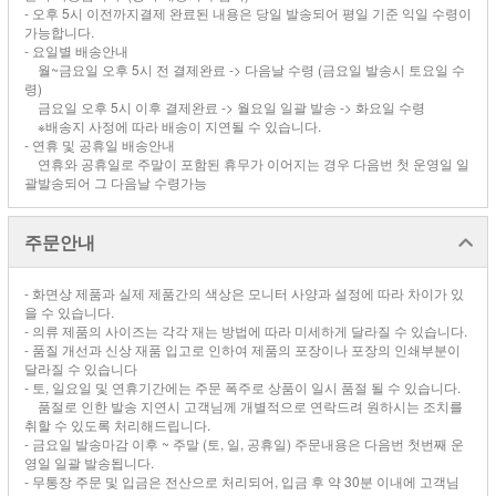
- 오후 5시 이전까지결제 완료된 내용은 당일 발송되어 평일 기준 익일 수령이
가능합니다.
- 요일별 배송안내
월~금요일 오후 5시 전 결제완료 -> 다음날 수령 (금요일 발송시 토요일 수
령)
금요일 오후 5시 이후 결제완료 -> 월요일 일괄 발송 -> 화요일 수령
※배송지 사정에 따라 배송이 지연될 수 있습니다.
- 연휴 및 공휴일 배송안내
연휴와 공휴일로 주말이 포함된 휴무가 이어지는 경우 다음번 첫 운영일 일
괄발송되어 그 다음날 수령가능
주문안내
- 화면상 제품과 실제 제품간의 색상은 모니터 사양과 설정에 따라 차이가 있
을 수 있습니다.
- 의류 제품의 사이즈는 각각 재는 방법에 따라 미세하게 달라질 수 있습니다.
- 품질 개선과 신상 재품 입고로 인하여 제품의 포장이나 포장의 인쇄부분이
달라질 수 있습니다
- 토, 일요일 및 연휴기간에는 주문 폭주로 상품이 일시 품절 될 수 있습니다.
품절로 인한 발송 지연시 고객님께 개별적으로 연락드려 원하시는 조치를
취할 수 있도록 처리해드립니다.
- 금요일 발송마감 이후 ~ 주말 (토, 일, 공휴일) 주문내용은 다음번 첫번째 운
영일 일괄 발송됩니다.
- 무통장 주문 및 입금은 전산으로 처리되어, 입금 후 약 30분 이내에 고객님