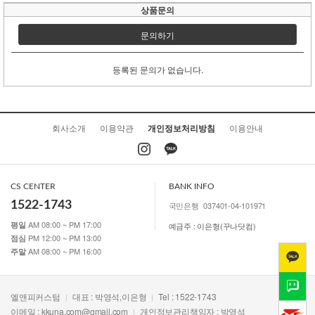
상품문의
문의하기
등록된 문의가 없습니다.
회사소개
이용약관
개인정보처리방침
이용안내
CS CENTER
BANK INFO
1522-1743
국민은행
037401-04-101971
AM 08:00 ~ PM 17:00
평일
예금주 : 이은형(꾸나닷컴)
PM 12:00 ~ PM 13:00
점심
AM 08:00 ~ PM 16:00
주말
엘앤피커스텀
대표 : 박영석,이은형
Tel : 1522-1743
이메일 :
kkuna.com@gmail.com
개인정보관리책임자 : 박영석