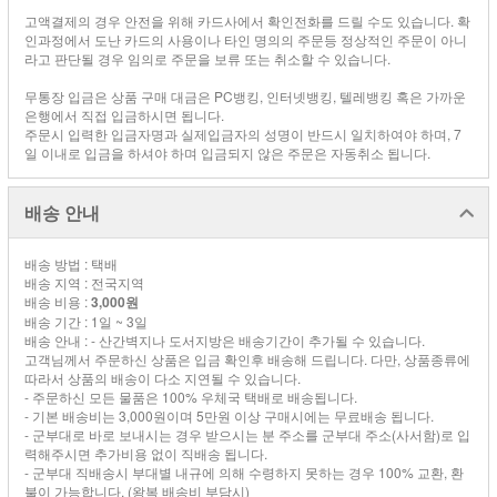
고액결제의 경우 안전을 위해 카드사에서 확인전화를 드릴 수도 있습니다. 확
인과정에서 도난 카드의 사용이나 타인 명의의 주문등 정상적인 주문이 아니
라고 판단될 경우 임의로 주문을 보류 또는 취소할 수 있습니다.
무통장 입금은 상품 구매 대금은 PC뱅킹, 인터넷뱅킹, 텔레뱅킹 혹은 가까운
은행에서 직접 입금하시면 됩니다.
주문시 입력한 입금자명과 실제입금자의 성명이 반드시 일치하여야 하며, 7
일 이내로 입금을 하셔야 하며 입금되지 않은 주문은 자동취소 됩니다.
배송 안내
배송 방법 : 택배
배송 지역 : 전국지역
배송 비용 :
3,000원
배송 기간 : 1일 ~ 3일
배송 안내 : - 산간벽지나 도서지방은 배송기간이 추가될 수 있습니다.
고객님께서 주문하신 상품은 입금 확인후 배송해 드립니다. 다만, 상품종류에
따라서 상품의 배송이 다소 지연될 수 있습니다.
- 주문하신 모든 물품은 100% 우체국 택배로 배송됩니다.
- 기본 배송비는 3,000원이며 5만원 이상 구매시에는 무료배송 됩니다.
- 군부대로 바로 보내시는 경우 받으시는 분 주소를 군부대 주소(사서함)로 입
력해주시면 추가비용 없이 직배송 됩니다.
- 군부대 직배송시 부대별 내규에 의해 수령하지 못하는 경우 100% 교환, 환
불이 가능합니다. (왕복 배송비 부담시)