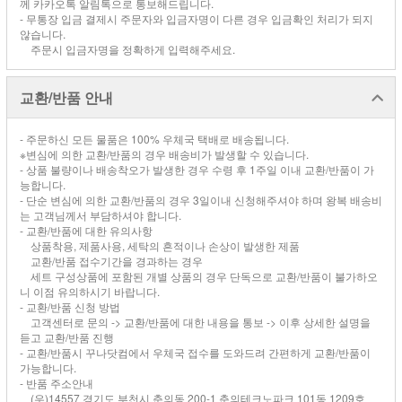
께 카카오톡 알림톡으로 통보해드립니다.
- 무통장 입금 결제시 주문자와 입금자명이 다른 경우 입금확인 처리가 되지
않습니다.
주문시 입금자명을 정확하게 입력해주세요.
교환/반품 안내
- 주문하신 모든 물품은 100% 우체국 택배로 배송됩니다.
※변심에 의한 교환/반품의 경우 배송비가 발생할 수 있습니다.
- 상품 불량이나 배송착오가 발생한 경우 수령 후 1주일 이내 교환/반품이 가
능합니다.
- 단순 변심에 의한 교환/반품의 경우 3일이내 신청해주셔야 하며 왕복 배송비
는 고객님께서 부담하셔야 합니다.
- 교환/반품에 대한 유의사항
상품착용, 제품사용, 세탁의 흔적이나 손상이 발생한 제품
교환/반품 접수기간을 경과하는 경우
세트 구성상품에 포함된 개별 상품의 경우 단독으로 교환/반품이 불가하오
니 이점 유의하시기 바랍니다.
- 교환/반품 신청 방법
고객센터로 문의 -> 교환/반품에 대한 내용을 통보 -> 이후 상세한 설명을
듣고 교환/반품 진행
- 교환/반품시 꾸나닷컴에서 우체국 접수를 도와드려 간편하게 교환/반품이
가능합니다.
- 반품 주소안내
(우)14557 경기도 부천시 춘의동 200-1 춘의테크노파크 101동 1209호