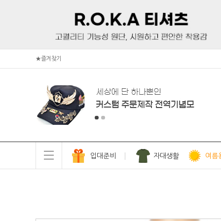
★즐겨찾기
입대준비
자대생활
여름