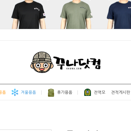
용품
겨울용품
휴가용품
전역모
견적게시판