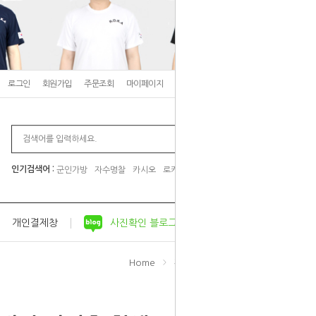
로그인
회원가입
주문조회
마이페이지
고객센터
장바구니
0
인기검색어 :
군인가방
자수명찰
카시오
로카티
군입대 준비물
개인결제창
사진확인 블로그
공지사항
Home
피복류
자대생활용품
>
>