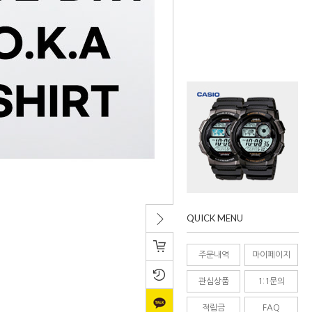
QUICK MENU
치기/
주문내역
마이페이지
접기
관심상품
1:1문의
적립금
FAQ