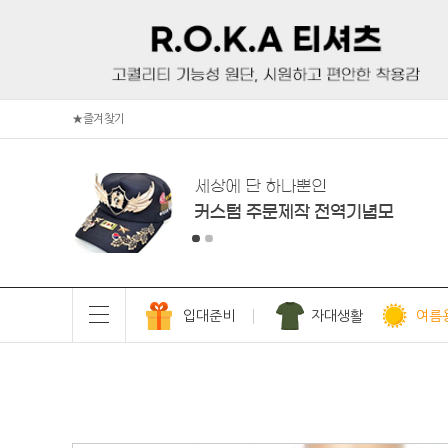
★즐겨찾기
입대준비
자대생활
여름