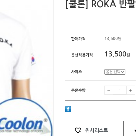
[쿨론] ROKA 반
13,500원
판매가격
13,500
옵션적용가격
원
사이즈
주문수량
위시리스트