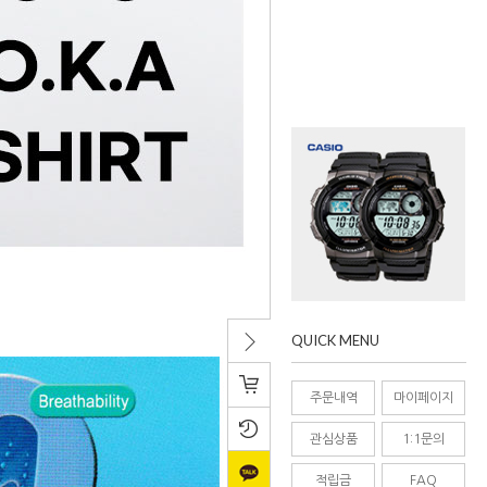
QUICK MENU
치기/
주문내역
마이페이지
접기
관심상품
1:1문의
적립금
FAQ