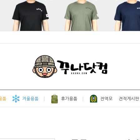
용품
겨울용품
휴가용품
전역모
견적게시판