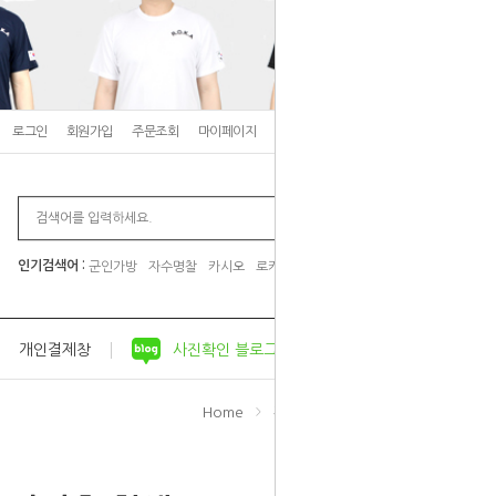
로그인
회원가입
주문조회
마이페이지
고객센터
장바구니
0
인기검색어 :
군인가방
자수명찰
카시오
로카티
군입대 준비물
개인결제창
사진확인 블로그
공지사항
Home
피복류
자대생활용품
>
>