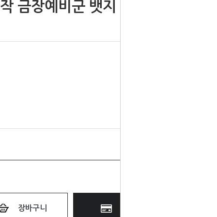
제작 금장예비군 뱃지
장바구니
바로구매