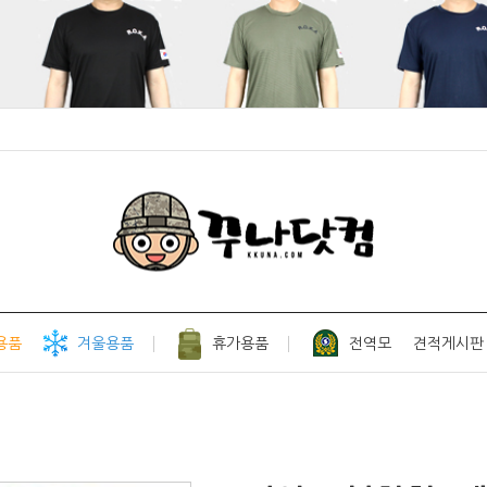
용품
겨울용품
휴가용품
전역모
견적게시판