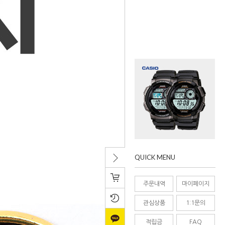
QUICK MENU
치기/
주문내역
마이페이지
접기
관심상품
1:1문의
적립금
FAQ