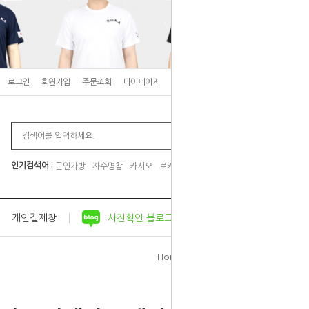
로그인
회원가입
주문조회
마이페이지
고객센터
장바구니
0
인기검색어 :
군인가방
자수명찰
카시오
로카티
군입대 준비물
개인결제창
사진확인 블로그
공지사항
Home
뱃지
전역모
>
>