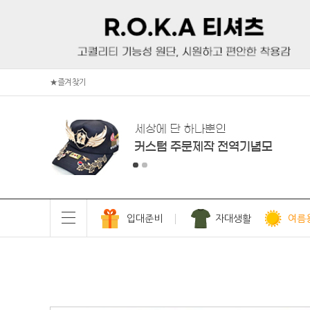
★즐겨찾기
입대준비
자대생활
여름