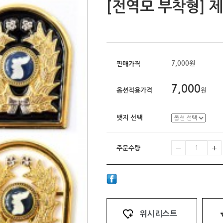
[전역모 부착형] 
7,000원
판매가격
7,000
옵션적용가격
원
뱃지 선택
주문수량
위시리스트