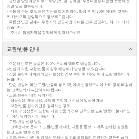
- 금요일 발송마감 이후 ~ 주말 (토, 일, 공휴일) 주문내용은 다음번 첫번째 운
영일 일괄 발송됩니다.
- 무통장 주문 및 입금은 전산으로 처리되어, 입금 후 약 30분 이내에 고객님
께 카카오톡 알림톡으로 통보해드립니다.
- 무통장 입금 결제시 주문자와 입금자명이 다른 경우 입금확인 처리가 되지
않습니다.
주문시 입금자명을 정확하게 입력해주세요.
교환/반품 안내
- 주문하신 모든 물품은 100% 우체국 택배로 배송됩니다.
※변심에 의한 교환/반품의 경우 배송비가 발생할 수 있습니다.
- 상품 불량이나 배송착오가 발생한 경우 수령 후 1주일 이내 교환/반품이 가
능합니다.
- 단순 변심에 의한 교환/반품의 경우 3일이내 신청해주셔야 하며 왕복 배송비
는 고객님께서 부담하셔야 합니다.
- 교환/반품에 대한 유의사항
상품착용, 제품사용, 세탁의 흔적이나 손상이 발생한 제품
교환/반품 접수기간을 경과하는 경우
세트 구성상품에 포함된 개별 상품의 경우 단독으로 교환/반품이 불가하오
니 이점 유의하시기 바랍니다.
- 교환/반품 신청 방법
고객센터로 문의 -> 교환/반품에 대한 내용을 통보 -> 이후 상세한 설명을
듣고 교환/반품 진행
- 교환/반품시 꾸나닷컴에서 우체국 접수를 도와드려 간편하게 교환/반품이