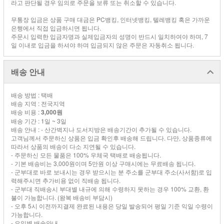
라고 판단될 경우 임의로 주문을 보류 또는 취소할 수 있습니다.
무통장 입금은 상품 구매 대금은 PC뱅킹, 인터넷뱅킹, 텔레뱅킹 혹은 가까운
은행에서 직접 입금하시면 됩니다.
주문시 입력한 입금자명과 실제입금자의 성명이 반드시 일치하여야 하며, 7
일 이내로 입금을 하셔야 하며 입금되지 않은 주문은 자동취소 됩니다.
배송 안내
배송 방법 : 택배
배송 지역 : 전국지역
배송 비용 :
3,000원
배송 기간 : 1일 ~ 3일
배송 안내 : - 산간벽지나 도서지방은 배송기간이 추가될 수 있습니다.
고객님께서 주문하신 상품은 입금 확인후 배송해 드립니다. 다만, 상품종류에
따라서 상품의 배송이 다소 지연될 수 있습니다.
- 주문하신 모든 물품은 100% 우체국 택배로 배송됩니다.
- 기본 배송비는 3,000원이며 5만원 이상 구매시에는 무료배송 됩니다.
- 군부대로 바로 보내시는 경우 받으시는 분 주소를 군부대 주소(사서함)로 입
력해주시면 추가비용 없이 직배송 됩니다.
- 군부대 직배송시 부대별 내규에 의해 수령하지 못하는 경우 100% 교환, 환
불이 가능합니다. (왕복 배송비 부담시)
- 오후 5시 이전까지결제 완료된 내용은 당일 발송되어 평일 기준 익일 수령이
가능합니다.
- 요일별 배송안내