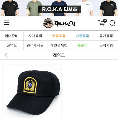
0
입대준비
자대생활
여름용품
겨울용품
휴가용품
전역모
견적게시판
개인결제창
블로그
공지사항
전역모