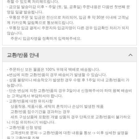
취할 수 있도록 처리해드립니다.
- 금요일 발송마감 이후 ~ 주말 (토, 일, 공휴일) 주문내용은 다음번 첫번째 운
영일 일괄 발송됩니다.
- 무통장 주문 및 입금은 전산으로 처리되어, 입금 후 약 30분 이내에 고객님
께 카카오톡 알림톡으로 통보해드립니다.
- 무통장 입금 결제시 주문자와 입금자명이 다른 경우 입금확인 처리가 되지
않습니다.
주문시 입금자명을 정확하게 입력해주세요.
교환/반품 안내
- 주문하신 모든 물품은 100% 우체국 택배로 배송됩니다.
※변심에 의한 교환/반품의 경우 배송비가 발생할 수 있습니다.
- 상품 불량이나 배송착오가 발생한 경우 수령 후 1주일 이내 교환/반품이 가
능합니다.
- 단순 변심에 의한 교환/반품의 경우 3일이내 신청해주셔야 하며 왕복 배송비
는 고객님께서 부담하셔야 합니다.
- 교환/반품에 대한 유의사항
상품착용, 제품사용, 세탁의 흔적이나 손상이 발생한 제품
교환/반품 접수기간을 경과하는 경우
세트 구성상품에 포함된 개별 상품의 경우 단독으로 교환/반품이 불가하오
니 이점 유의하시기 바랍니다.
- 교환/반품 신청 방법
고객센터로 문의 -> 교환/반품에 대한 내용을 통보 -> 이후 상세한 설명을
듣고 교환/반품 진행