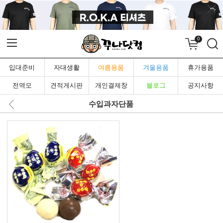
0
입대준비
자대생활
여름용품
겨울용품
휴가용품
전역모
견적게시판
개인결제창
블로그
공지사항
수입과자단품