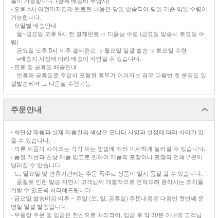
불이 가능합니다. (왕복 배송비 부담시)
- 오후 5시 이전까지결제 완료된 내용은 당일 발송되어 평일 기준 익일 수령이
가능합니다.
- 요일별 배송안내
월~금요일 오후 5시 전 결제완료 -> 다음날 수령 (금요일 발송시 토요일 수
령)
금요일 오후 5시 이후 결제완료 -> 월요일 일괄 발송 -> 화요일 수령
※배송지 사정에 따라 배송이 지연될 수 있습니다.
- 연휴 및 공휴일 배송안내
연휴와 공휴일로 주말이 포함된 휴무가 이어지는 경우 다음번 첫 운영일 일
괄발송되어 그 다음날 수령가능
주문안내
- 화면상 제품과 실제 제품간의 색상은 모니터 사양과 설정에 따라 차이가 있
을 수 있습니다.
- 의류 제품의 사이즈는 각각 재는 방법에 따라 미세하게 달라질 수 있습니다.
- 품질 개선과 신상 재품 입고로 인하여 제품의 포장이나 포장의 인쇄부분이
달라질 수 있습니다
- 토, 일요일 및 연휴기간에는 주문 폭주로 상품이 일시 품절 될 수 있습니다.
품절로 인한 발송 지연시 고객님께 개별적으로 연락드려 원하시는 조치를
취할 수 있도록 처리해드립니다.
- 금요일 발송마감 이후 ~ 주말 (토, 일, 공휴일) 주문내용은 다음번 첫번째 운
영일 일괄 발송됩니다.
- 무통장 주문 및 입금은 전산으로 처리되어, 입금 후 약 30분 이내에 고객님