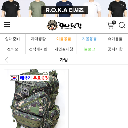
0
입대준비
자대생활
여름용품
겨울용품
휴가용품
전역모
견적게시판
개인결제창
블로그
공지사항
가방