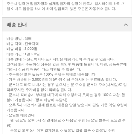
주문시 입력한 입금자명과 실제입금자의 성명이 반드시 일치하여야 하며, 7
일 이내로 입금을 하셔야 하며 입금되지 않은 주문은 자동취소 됩니다.
배송 안내
배송 방법 : 택배
배송 지역 : 전국지역
배송 비용 :
3,000원
배송 기간 : 1일 ~ 3일
배송 안내 : - 산간벽지나 도서지방은 배송기간이 추가될 수 있습니다.
고객님께서 주문하신 상품은 입금 확인후 배송해 드립니다. 다만, 상품종류에
따라서 상품의 배송이 다소 지연될 수 있습니다.
- 주문하신 모든 물품은 100% 우체국 택배로 배송됩니다.
- 기본 배송비는 3,000원이며 5만원 이상 구매시에는 무료배송 됩니다.
- 군부대로 바로 보내시는 경우 받으시는 분 주소를 군부대 주소(사서함)로 입
력해주시면 추가비용 없이 직배송 됩니다.
- 군부대 직배송시 부대별 내규에 의해 수령하지 못하는 경우 100% 교환, 환
불이 가능합니다. (왕복 배송비 부담시)
- 오후 5시 이전까지결제 완료된 내용은 당일 발송되어 평일 기준 익일 수령이
가능합니다.
- 요일별 배송안내
월~금요일 오후 5시 전 결제완료 -> 다음날 수령 (금요일 발송시 토요일 수
령)
금요일 오후 5시 이후 결제완료 -> 월요일 일괄 발송 -> 화요일 수령