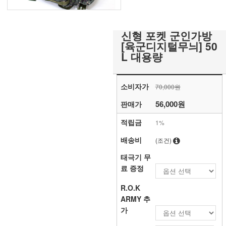
신형 포켓 군인가방
[육군디지털무늬] 50
L 대용량
소비자가
70,000원
56,000원
판매가
적립금
1%
배송비
(조건)
태극기 무
료 증정
R.O.K
ARMY 추
가