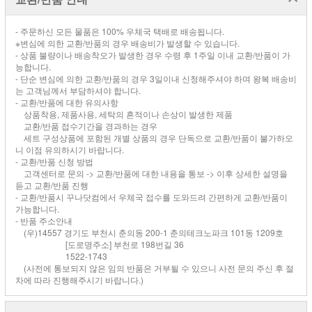
- 주문하신 모든 물품은 100% 우체국 택배로 배송됩니다.
※변심에 의한 교환/반품의 경우 배송비가 발생할 수 있습니다.
- 상품 불량이나 배송착오가 발생한 경우 수령 후 1주일 이내 교환/반품이 가
능합니다.
- 단순 변심에 의한 교환/반품의 경우 3일이내 신청해주셔야 하며 왕복 배송비
는 고객님께서 부담하셔야 합니다.
- 교환/반품에 대한 유의사항
상품착용, 제품사용, 세탁의 흔적이나 손상이 발생한 제품
교환/반품 접수기간을 경과하는 경우
세트 구성상품에 포함된 개별 상품의 경우 단독으로 교환/반품이 불가하오
니 이점 유의하시기 바랍니다.
- 교환/반품 신청 방법
고객센터로 문의 -> 교환/반품에 대한 내용을 통보 -> 이후 상세한 설명을
듣고 교환/반품 진행
- 교환/반품시 꾸나닷컴에서 우체국 접수를 도와드려 간편하게 교환/반품이
가능합니다.
- 반품 주소안내
(우)14557 경기도 부천시 춘의동 200-1 춘의테크노파크 101동 1209호
[도로명주소] 부천로 198번길 36
1522-1743
(사전에 통보되지 않은 임의 반품은 거부될 수 있으니 사전 문의 주신 후 절
차에 따라 진행해주시기 바랍니다.)