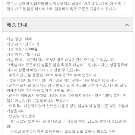
주문시 입력한 입금자명과 실제입금자의 성명이 반드시 일치하여야 하며, 7
일 이내로 입금을 하셔야 하며 입금되지 않은 주문은 자동취소 됩니다.
배송 안내
배송 방법 : 택배
배송 지역 : 전국지역
배송 비용 :
3,000원
배송 기간 : 1일 ~ 3일
배송 안내 : - 산간벽지나 도서지방은 배송기간이 추가될 수 있습니다.
고객님께서 주문하신 상품은 입금 확인후 배송해 드립니다. 다만, 상품종류에
따라서 상품의 배송이 다소 지연될 수 있습니다.
- 주문하신 모든 물품은 100% 우체국 택배로 배송됩니다.
- 기본 배송비는 3,000원이며 5만원 이상 구매시에는 무료배송 됩니다.
- 군부대로 바로 보내시는 경우 받으시는 분 주소를 군부대 주소(사서함)로 입
력해주시면 추가비용 없이 직배송 됩니다.
- 군부대 직배송시 부대별 내규에 의해 수령하지 못하는 경우 100% 교환, 환
불이 가능합니다. (왕복 배송비 부담시)
- 오후 5시 이전까지결제 완료된 내용은 당일 발송되어 평일 기준 익일 수령이
가능합니다.
- 요일별 배송안내
월~금요일 오후 5시 전 결제완료 -> 다음날 수령 (금요일 발송시 토요일 수
령)
금요일 오후 5시 이후 결제완료 -> 월요일 일괄 발송 -> 화요일 수령