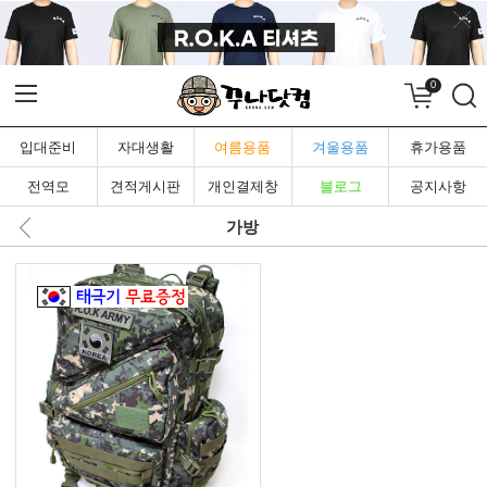
0
입대준비
자대생활
여름용품
겨울용품
휴가용품
전역모
견적게시판
개인결제창
블로그
공지사항
가방