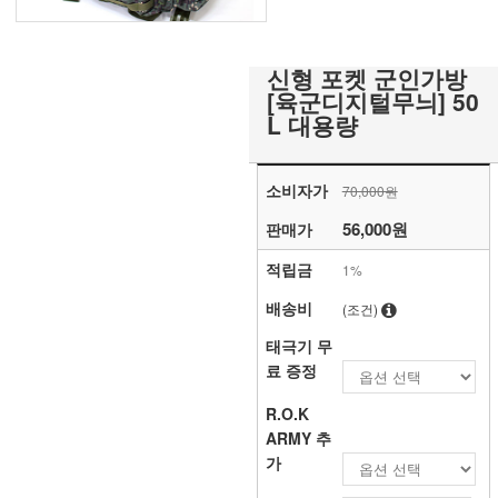
신형 포켓 군인가방
[육군디지털무늬] 50
L 대용량
소비자가
70,000원
56,000원
판매가
적립금
1%
배송비
(조건)
태극기 무
료 증정
R.O.K
ARMY 추
가