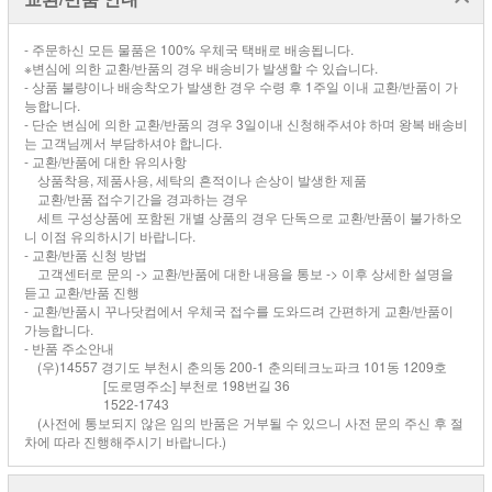
- 주문하신 모든 물품은 100% 우체국 택배로 배송됩니다.
※변심에 의한 교환/반품의 경우 배송비가 발생할 수 있습니다.
- 상품 불량이나 배송착오가 발생한 경우 수령 후 1주일 이내 교환/반품이 가
능합니다.
- 단순 변심에 의한 교환/반품의 경우 3일이내 신청해주셔야 하며 왕복 배송비
는 고객님께서 부담하셔야 합니다.
- 교환/반품에 대한 유의사항
상품착용, 제품사용, 세탁의 흔적이나 손상이 발생한 제품
교환/반품 접수기간을 경과하는 경우
세트 구성상품에 포함된 개별 상품의 경우 단독으로 교환/반품이 불가하오
니 이점 유의하시기 바랍니다.
- 교환/반품 신청 방법
고객센터로 문의 -> 교환/반품에 대한 내용을 통보 -> 이후 상세한 설명을
듣고 교환/반품 진행
- 교환/반품시 꾸나닷컴에서 우체국 접수를 도와드려 간편하게 교환/반품이
가능합니다.
- 반품 주소안내
(우)14557 경기도 부천시 춘의동 200-1 춘의테크노파크 101동 1209호
[도로명주소] 부천로 198번길 36
1522-1743
(사전에 통보되지 않은 임의 반품은 거부될 수 있으니 사전 문의 주신 후 절
차에 따라 진행해주시기 바랍니다.)