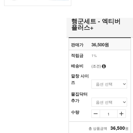
행군세트 - 엑티버
플러스+
36,500원
판매가
적립금
1%
배송비
(조건)
깔창 사이
즈
물집닥터
추가
수량
36,500
총 상품금액
원