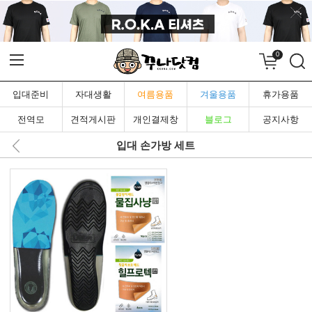
0
입대준비
자대생활
여름용품
겨울용품
휴가용품
전역모
견적게시판
개인결제창
블로그
공지사항
입대 손가방 세트