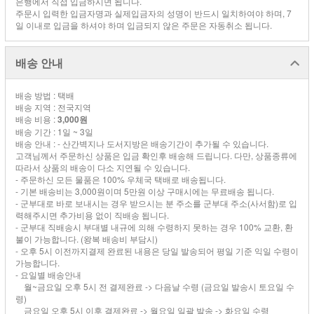
은행에서 직접 입금하시면 됩니다.
주문시 입력한 입금자명과 실제입금자의 성명이 반드시 일치하여야 하며, 7
일 이내로 입금을 하셔야 하며 입금되지 않은 주문은 자동취소 됩니다.
배송 안내
배송 방법 : 택배
배송 지역 : 전국지역
배송 비용 :
3,000원
배송 기간 : 1일 ~ 3일
배송 안내 : - 산간벽지나 도서지방은 배송기간이 추가될 수 있습니다.
고객님께서 주문하신 상품은 입금 확인후 배송해 드립니다. 다만, 상품종류에
따라서 상품의 배송이 다소 지연될 수 있습니다.
- 주문하신 모든 물품은 100% 우체국 택배로 배송됩니다.
- 기본 배송비는 3,000원이며 5만원 이상 구매시에는 무료배송 됩니다.
- 군부대로 바로 보내시는 경우 받으시는 분 주소를 군부대 주소(사서함)로 입
력해주시면 추가비용 없이 직배송 됩니다.
- 군부대 직배송시 부대별 내규에 의해 수령하지 못하는 경우 100% 교환, 환
불이 가능합니다. (왕복 배송비 부담시)
- 오후 5시 이전까지결제 완료된 내용은 당일 발송되어 평일 기준 익일 수령이
가능합니다.
- 요일별 배송안내
월~금요일 오후 5시 전 결제완료 -> 다음날 수령 (금요일 발송시 토요일 수
령)
금요일 오후 5시 이후 결제완료 -> 월요일 일괄 발송 -> 화요일 수령