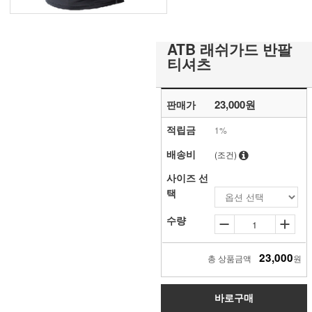
ATB 래쉬가드 반팔
티셔츠
23,000원
판매가
적립금
1%
배송비
(조건)
사이즈 선
택
수량
23,000
총 상품금액
원
바로구매