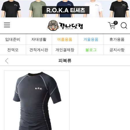
0
입대준비
자대생활
여름용품
겨울용품
휴가용품
전역모
견적게시판
개인결제창
블로그
공지사항
피복류