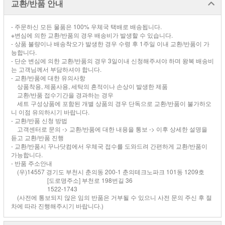
교환/반품 안내
- 주문하신 모든 물품은 100% 우체국 택배로 배송됩니다.
※변심에 의한 교환/반품의 경우 배송비가 발생할 수 있습니다.
- 상품 불량이나 배송착오가 발생한 경우 수령 후 1주일 이내 교환/반품이 가
능합니다.
- 단순 변심에 의한 교환/반품의 경우 3일이내 신청해주셔야 하며 왕복 배송비
는 고객님께서 부담하셔야 합니다.
- 교환/반품에 대한 유의사항
상품착용, 제품사용, 세탁의 흔적이나 손상이 발생한 제품
교환/반품 접수기간을 경과하는 경우
세트 구성상품에 포함된 개별 상품의 경우 단독으로 교환/반품이 불가하오
니 이점 유의하시기 바랍니다.
- 교환/반품 신청 방법
고객센터로 문의 -> 교환/반품에 대한 내용을 통보 -> 이후 상세한 설명을
듣고 교환/반품 진행
- 교환/반품시 꾸나닷컴에서 우체국 접수를 도와드려 간편하게 교환/반품이
가능합니다.
- 반품 주소안내
(우)14557 경기도 부천시 춘의동 200-1 춘의테크노파크 101동 1209호
[도로명주소] 부천로 198번길 36
1522-1743
(사전에 통보되지 않은 임의 반품은 거부될 수 있으니 사전 문의 주신 후 절
차에 따라 진행해주시기 바랍니다.)