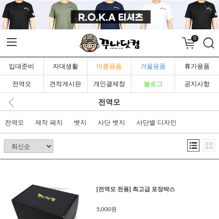
0
입대준비
자대생활
여름용품
겨울용품
휴가용품
전역모
견적게시판
개인결제창
블로그
공지사항
전역모
전역모
제작 패치
뱃지
사단 뱃지
사단별 디자인
[전역모 전용] 최고급 포장박스
5,000원