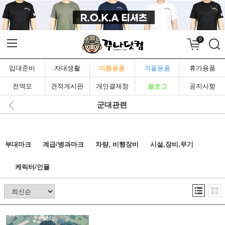
0
입대준비
자대생활
여름용품
겨울용품
휴가용품
전역모
견적게시판
개인결제창
블로그
공지사항
군대관련
부대마크
계급/병과마크
차량, 비행장비
시설,장비,무기
케릭터/인물