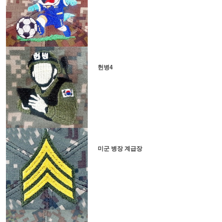
헌병4
미군 병장 계급장