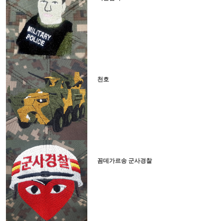
천호
꼼데가르송 군사경찰