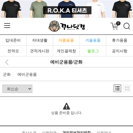
0
입대준비
자대생활
여름용품
겨울용품
휴가용품
전역모
견적게시판
개인결제창
블로그
공지사항
예비군용품/군화
군화
예비군용품
상품 준비중 입니다.
회사소개
이용약관
개인정보처리방침
이용안내