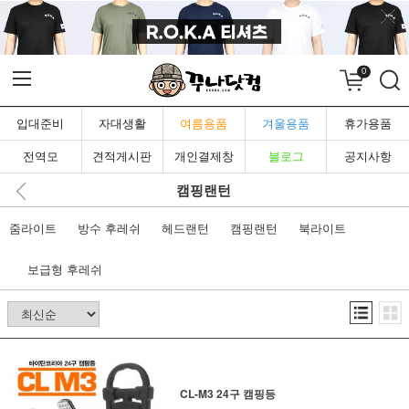
0
입대준비
자대생활
여름용품
겨울용품
휴가용품
전역모
견적게시판
개인결제창
블로그
공지사항
캠핑랜턴
줌라이트
방수 후레쉬
헤드랜턴
캠핑랜턴
북라이트
보급형 후레쉬
CL-M3 24구 캠핑등