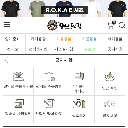
0
입대준비
자대생활
여름용품
겨울용품
휴가용품
전역모
견적게시판
개인결제창
블로그
공지사항
공지사항
전역모 주문게시판
전역모 주문방법
1:1 문의
입금 확인
게시판
직배송 사진확인
견적서 양식 다운
상품후기
공지사항