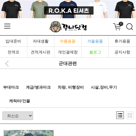
0
입대준비
자대생활
여름용품
겨울용품
휴가용품
전역모
견적게시판
개인결제창
블로그
공지사항
군대관련
부대마크
계급/병과마크
차량, 비행장비
시설,장비,무기
케릭터/인물