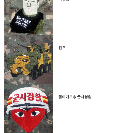
천호
꼼데가르송 군사경찰