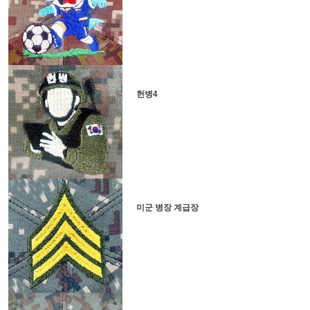
헌병4
미군 병장 계급장