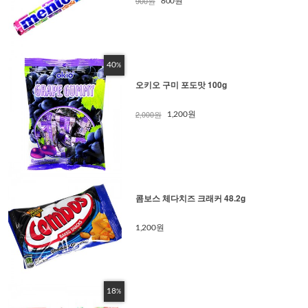
900원
800원
40
%
오키오 구미 포도맛 100g
2,000원
1,200원
콤보스 체다치즈 크래커 48.2g
1,200원
18
%