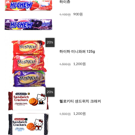
하이츄
1,100원
900원
20
%
하이하 미니와퍼 125g
1,500원
1,200원
20
%
헬로키티 샌드위치 크래커
1,500원
1,200원