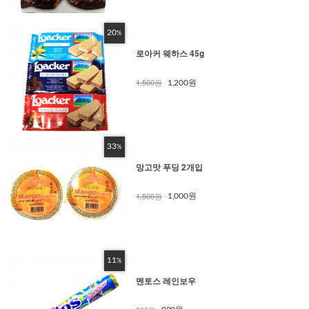
20
%
로아커 웨하스 45g
1,500원
1,200원
33
%
망고맛 푸딩 2개입
1,500원
1,000원
11
%
멘토스 레인보우