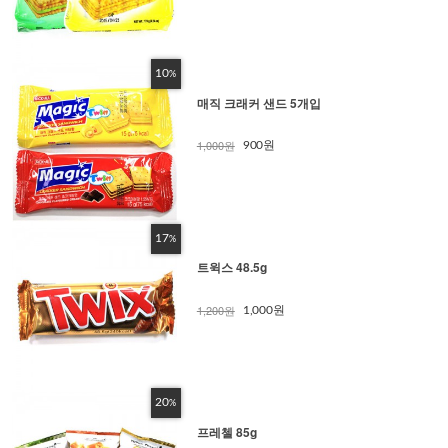
10
%
매직 크래커 샌드 5개입
1,000원
900원
17
%
트윅스 48.5g
1,200원
1,000원
20
%
프레첼 85g