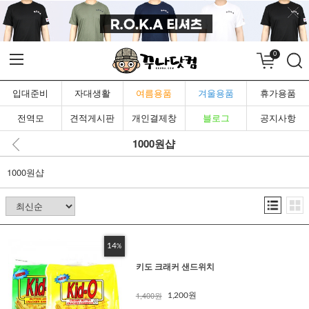
0
입대준비
자대생활
여름용품
겨울용품
휴가용품
전역모
견적게시판
개인결제창
블로그
공지사항
1000원샵
1000원샵
14
%
키도 크래커 샌드위치
1,400원
1,200원