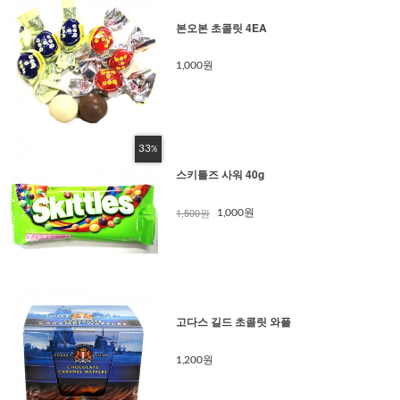
본오본 초콜릿 4EA
1,000원
33
%
스키틀즈 사워 40g
1,500원
1,000원
고다스 길드 초콜릿 와플
1,200원