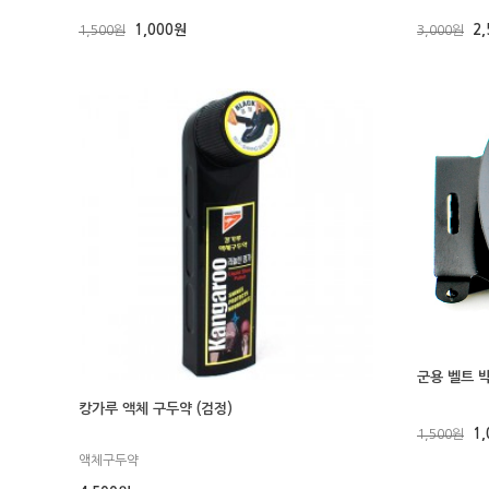
1,000원
2
1,500원
3,000원
군용 벨트 
캉가루 액체 구두약 (검정)
1
1,500원
액체구두약