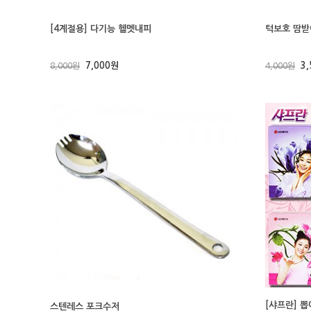
[4계절용] 다기능 헬멧내피
턱보호 땀받
7,000원
3
8,000원
4,000원
[샤프란] 
스텐레스 포크수저