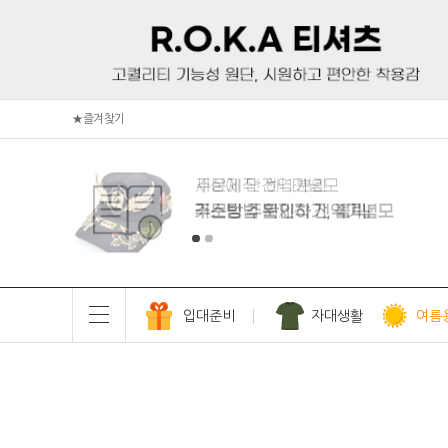
★즐겨찾기
입대준비
자대생활
여름