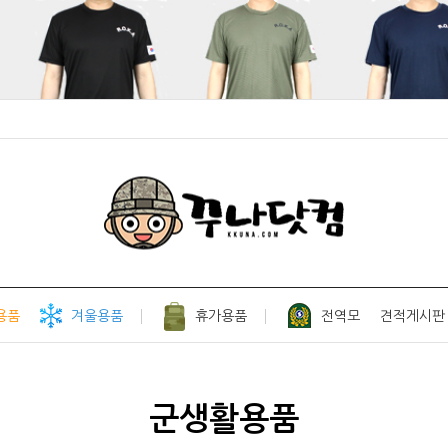
용품
겨울용품
휴가용품
전역모
견적게시판
군생활용품