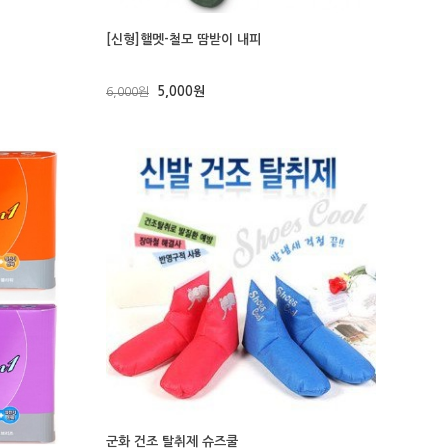
[신형]핼멧-철모 땀받이 내피
5,000원
6,000원
군화 건조 탈취제 슈즈쿨