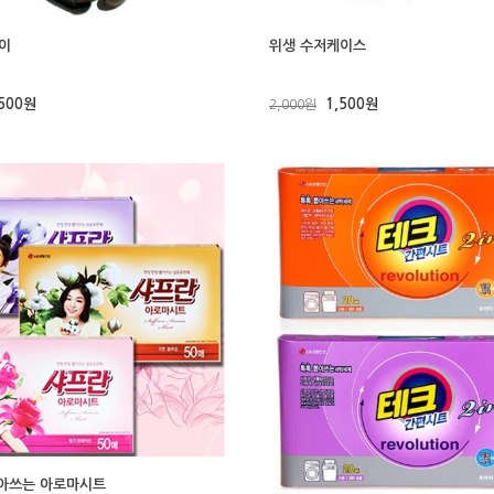
이
위생 수저케이스
,500원
1,500원
2,000원
뽑아쓰는 아로마시트