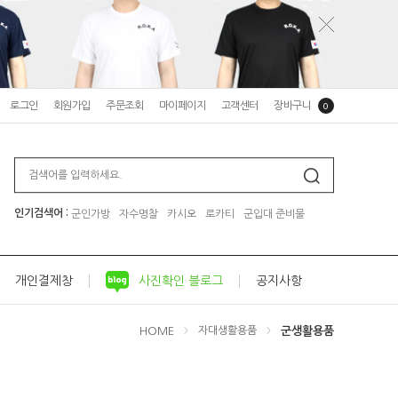
로그인
회원가입
주문조회
마이페이지
고객센터
장바구니
0
인기검색어 :
군인가방
자수명찰
카시오
로카티
군입대 준비물
개인결제창
사진확인 블로그
공지사항
HOME
군생활용품
자대생활용품
>
>